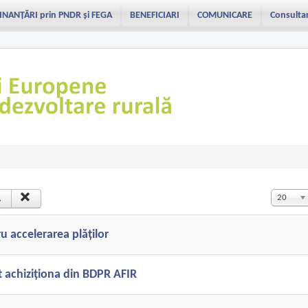
INANȚĂRI prin PNDR și FEGA
BENEFICIARI
COMUNICARE
Consulta
Afișare #
20
u accelerarea plăților
t achiziționa din BDPR AFIR