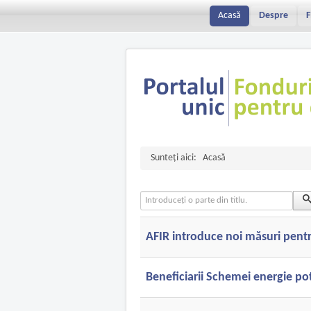
Acasă
Despre
F
Sunteți aici:
Acasă
Introduceți o parte din titlu.
AFIR introduce noi măsuri pentr
Beneficiarii Schemei energie po