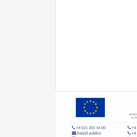
+4 021 203 54 00
+4
Relații publice
+4