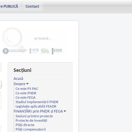
re PUBLICĂ
Contact
Secțiuni
Acasă
Despre
Ce este PS PAC
Ce este PNDR
Ce este FEGA
Stadiul implementării PNDR
Legislație aplicabilă FEADR
FINANȚĂRI prin PNDR și FEGA
Sesiuni primire proiecte
Proiecte de investiții
Plăți directe
Plăți compensatorii