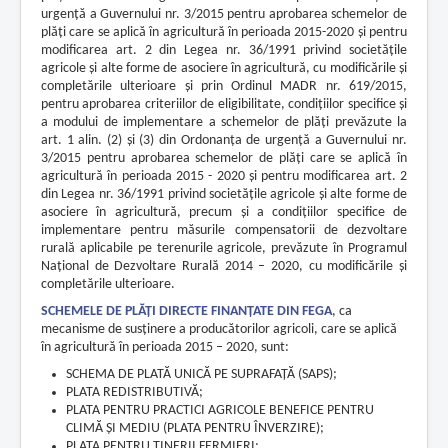
urgenţă a Guvernului nr. 3/2015 pentru aprobarea schemelor de
plăţi care se aplică în agricultură în perioada 2015-2020 şi pentru
modificarea art. 2 din Legea nr. 36/1991 privind societăţile
agricole şi alte forme de asociere în agricultură, cu modificările şi
completările ulterioare şi prin Ordinul MADR nr. 619/2015,
pentru aprobarea criteriilor de eligibilitate, condiţiilor specifice şi
a modului de implementare a schemelor de plăţi prevăzute la
art. 1 alin. (2) şi (3) din Ordonanţa de urgenţă a Guvernului nr.
3/2015 pentru aprobarea schemelor de plăţi care se aplică în
agricultură în perioada 2015 - 2020 şi pentru modificarea art. 2
din Legea nr. 36/1991 privind societăţile agricole şi alte forme de
asociere în agricultură, precum şi a condiţiilor specifice de
implementare pentru măsurile compensatorii de dezvoltare
rurală aplicabile pe terenurile agricole, prevăzute în Programul
Naţional de Dezvoltare Rurală 2014 – 2020, cu modificările şi
completările ulterioare.
SCHEMELE DE PLĂŢI DIRECTE FINANȚATE DIN FEGA
, ca
mecanisme de susținere a producătorilor agricoli, care se aplică
în agricultură în perioada 2015 – 2020, sunt:
SCHEMA DE PLATĂ UNICĂ PE SUPRAFAŢĂ (SAPS);
PLATA REDISTRIBUTIVĂ;
PLATA PENTRU PRACTICI AGRICOLE BENEFICE PENTRU
CLIMĂ ȘI MEDIU (PLATA PENTRU ÎNVERZIRE);
PLATA PENTRU TINERII FERMIERI;