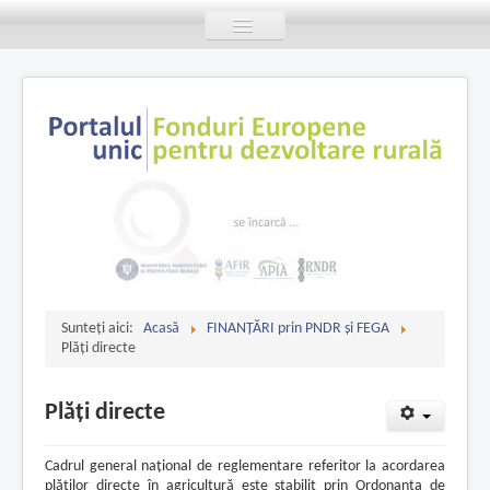
Toggle
Navigation
Acasă
Despre
FINANȚĂRI prin PNDR și FEGA
BENEFICIARI
COMUNICARE
Consultare PUBLICĂ
Contact
Sunteți aici:
Acasă
FINANȚĂRI prin PNDR și FEGA
Plăți directe
Plăți directe
Cadrul general naţional de reglementare referitor la acordarea
plăţilor directe în agricultură este stabilit prin Ordonanţa de