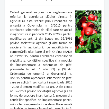
Cadrul general naţional de reglementare
referitor la acordarea plăţilor directe în
agricultură este stabilit prin Ordonanţa de
urgenţă a Guvernului nr. 3/2015 pentru
aprobarea schemelor de plăţi care se aplică
în agricultură în perioada 2015-2020 şi pentru
modificarea art. 2 din Legea nr. 36/1991
privind societăţile agricole şi alte forme de
asociere în agricultură, cu modificările şi
completările ulterioare şi prin Ordinul MADR
nr. 619/2015, pentru aprobarea criteriilor de
eligibilitate, condiţiilor specifice şi a modului
de implementare a schemelor de plăţi
prevăzute la art. 1 alin. (2) şi (3) din
Ordonanţa de urgenţă a Guvernului nr.
3/2015 pentru aprobarea schemelor de plăţi
care se aplică în agricultură în perioada 2015
- 2020 şi pentru modificarea art. 2 din Legea
nr. 36/1991 privind societăţile agricole şi alte
forme de asociere în agricultură, precum şi a
condiţiilor specifice de implementare pentru
măsurile compensatorii de dezvoltare rurală
aplicabile pe terenurile agricole, prevăzute în